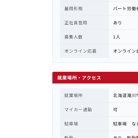
雇用形態
パート労働
正社員登用
あり
募集人数
1人
オンライン応募
オンライン
就業場所・アクセス
就業場所
北海道滝川
マイカー通勤
可
駐車場
駐車場 な
転勤
あり 転勤