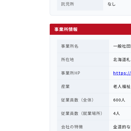
託児所
なし
事業所情報
事業所名
一般社団
所在地
北海道札
事業所HP
https://
産業
老人福祉
従業員数（全体）
600人
従業員数（就業場所）
4人
会社の特徴
全道的な