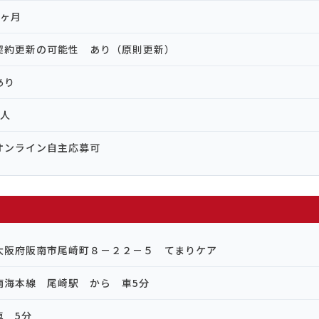
6ヶ月
契約更新の可能性 あり（原則更新）
あり
2人
オンライン自主応募可
大阪府阪南市尾崎町８－２２－５ てまりケア
南海本線 尾崎駅 から 車5分
車 5分