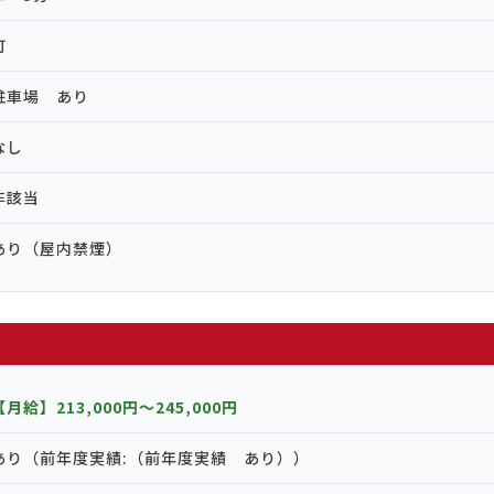
可
駐車場 あり
なし
非該当
あり（屋内禁煙）
【月給】213,000円〜245,000円
あり（前年度実績:（前年度実績 あり））