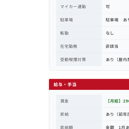
マイカー通勤
可
駐車場
駐車場 あ
転勤
なし
在宅勤務
非該当
受動喫煙対策
あり（屋内
給与・手当
賃金
【月給】290
昇給
あり（前年
昇給額
金額 1月あた