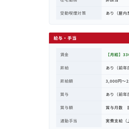
受動喫煙対策
あり（屋内
給与・手当
賃金
【月給】330
昇給
あり（前年
昇給額
3,000円〜2
賞与
あり（前年
賞与額
賞与月数 計
通勤手当
実費支給（上