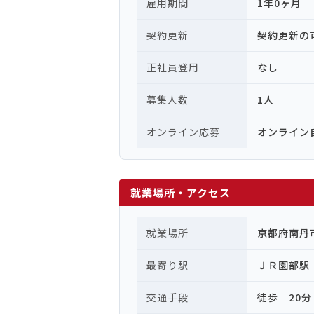
雇用期間
1年0ヶ月
契約更新
契約更新の
正社員登用
なし
募集人数
1人
オンライン応募
オンライン
就業場所・アクセス
就業場所
京都府南丹
最寄り駅
ＪＲ園部駅
交通手段
徒歩 20分