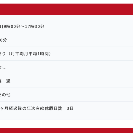
(1)9時00分～17時30分
60分
あり（月平均月平均1時間）
なし
毎 週
その他
6ヶ月経過後の年次有給休暇日数 3日