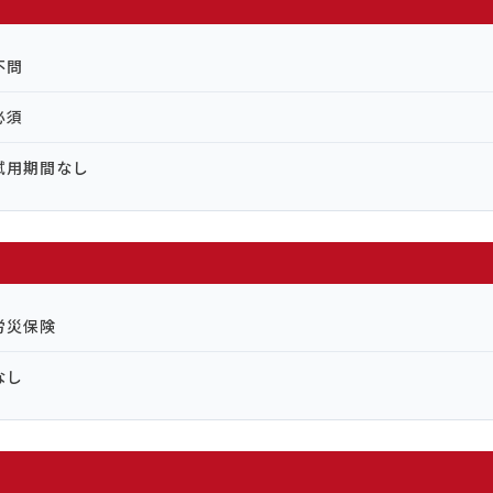
不問
必須
試用期間なし
労災保険
なし