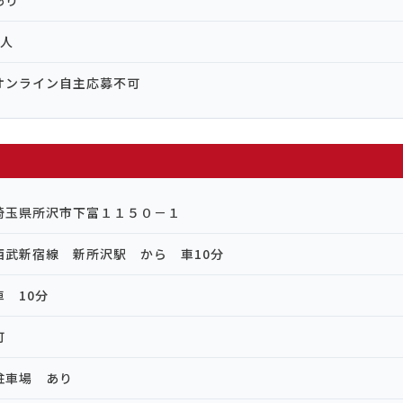
あり
3人
オンライン自主応募不可
埼玉県所沢市下富１１５０－１
西武新宿線 新所沢駅 から 車10分
車 10分
可
駐車場 あり