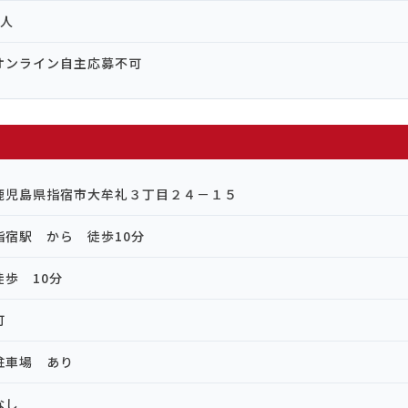
1人
オンライン自主応募不可
鹿児島県指宿市大牟礼３丁目２４－１５
指宿駅 から 徒歩10分
徒歩 10分
可
駐車場 あり
なし