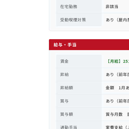
在宅勤務
非該当
受動喫煙対策
あり（屋内
給与・手当
賃金
【月給】251
昇給
あり（前年
昇給額
金額 1月あた
賞与
あり（前年
賞与額
賞与月数 計
通勤手当
実費支給（上