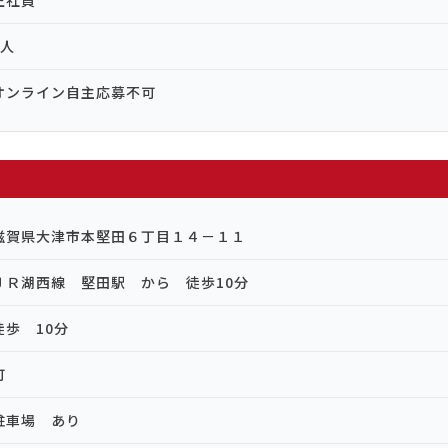
正社員
1人
オンライン自主応募不可
滋賀県大津市本堅田６丁目１４－１１
ＪＲ湖西線 堅田駅 から 徒歩10分
徒歩 10分
可
駐車場 あり