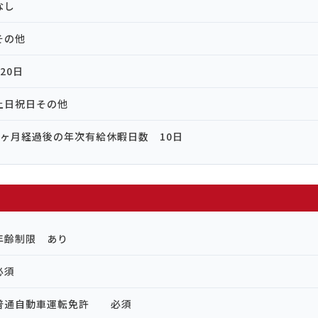
なし
その他
120日
土日祝日その他
6ヶ月経過後の年次有給休暇日数 10日
年齢制限 あり
必須
普通自動車運転免許 必須