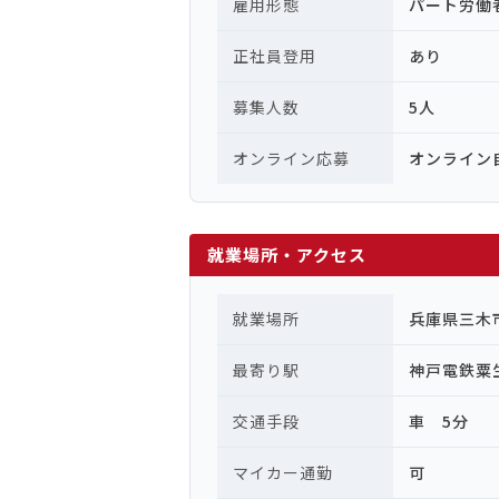
雇用形態
パート労働
正社員登用
あり
募集人数
5人
オンライン応募
オンライン
就業場所・アクセス
就業場所
兵庫県三木
最寄り駅
神戸電鉄粟
交通手段
車 5分
マイカー通勤
可