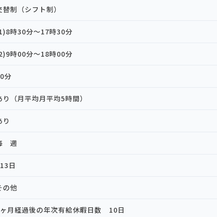
交替制（シフト制）
(1)8時30分～17時30分
(2)9時00分～18時00分
60分
あり（月平均月平均5時間）
あり
毎 週
113日
その他
6ヶ月経過後の年次有給休暇日数 10日