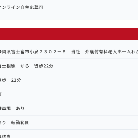
オンライン自主応募可
静岡県富士宮市小泉２３０２ー８ 当社 介護付有料老人ホームわ
富士根駅 から 徒歩22分
徒歩 22分
可
駐車場 あり
あり 転勤範囲
非該当