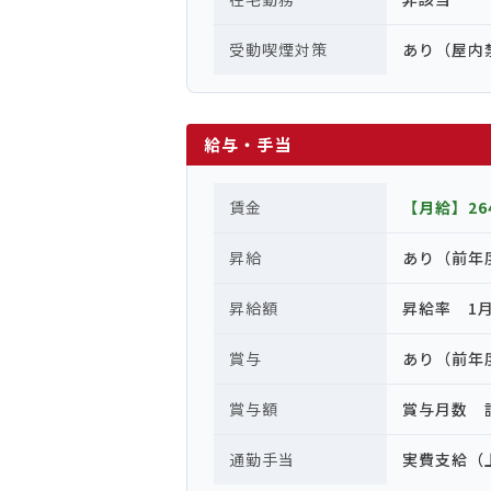
受動喫煙対策
あり（屋内
給与・手当
賃金
【月給】264
昇給
あり（前年
昇給額
昇給率 1月
賞与
あり（前年
賞与額
賞与月数 計
通勤手当
実費支給（上