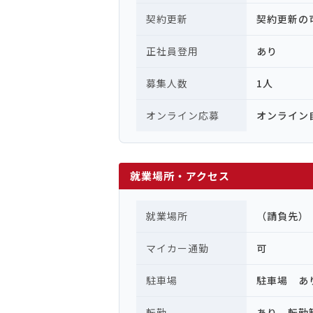
契約更新
契約更新の
正社員登用
あり
募集人数
1人
オンライン応募
オンライン
就業場所・アクセス
就業場所
（請負先）
マイカー通勤
可
駐車場
駐車場 あ
転勤
あり 転勤