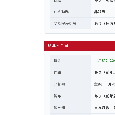
在宅勤務
非該当
受動喫煙対策
あり（屋内
給与・手当
賃金
【月給】220
昇給
あり（前年
昇給額
金額 1月あた
賞与
あり（前年
賞与額
賞与月数 計