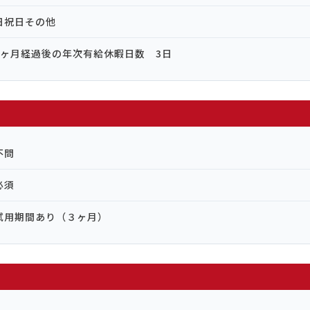
日祝日その他
6ヶ月経過後の年次有給休暇日数 3日
不問
必須
試用期間あり（３ヶ月）