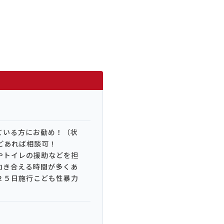
ている方にお勧め！（状
望などあれば相談可！
やトイレの援助などを担
向き合える時間が多くあ
２５日施行こども性暴力