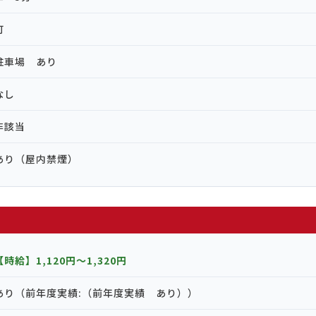
可
駐車場 あり
なし
非該当
あり（屋内禁煙）
【時給】1,120円〜1,320円
あり（前年度実績:（前年度実績 あり））