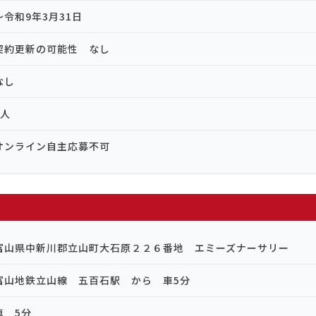
～令和9年3月31日
契約更新の可能性 なし
なし
1人
オンライン自主応募不可
富山県中新川郡立山町大石原２２６番地 エミーズナーサリー
富山地鉄立山線 五百石駅 から 車5分
車 5分