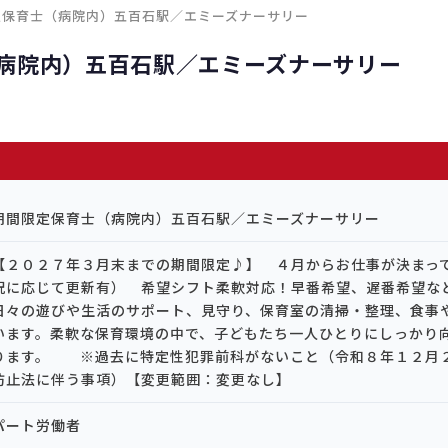
限定保育士（病院内）五百石駅／エミーズナーサリー
病院内）五百石駅／エミーズナーサリー
期間限定保育士（病院内）五百石駅／エミーズナーサリー
【２０２７年３月末までの期間限定♪】 ４月からお仕事が決まっ
況に応じて更新有） 希望シフト柔軟対応！早番希望、遅番希
日々の遊びや生活のサポート、見守り、保育室の清掃・整理、食事
います。柔軟な保育環境の中で、子どもたち一人ひとりにしっかり
ります。 ※過去に特定性犯罪前科がないこと（令和８年１２月
防止法に伴う事項）【変更範囲：変更なし】
パート労働者