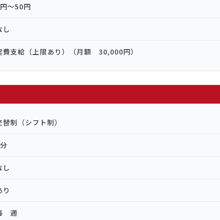
7円〜50円
なし
実費支給（上限あり）（月額 30,000円）
交替制（シフト制）
0分
なし
あり
毎 週