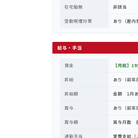
在宅勤務
非該当
受動喫煙対策
あり（屋内
給与・手当
賃金
【月給】195
昇給
あり（前年
昇給額
金額 1月あた
賞与
あり（前年
賞与額
賞与月数 
通勤手当
実費支給（上