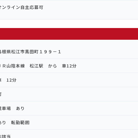
オンライン自主応募可
島根県松江市黒田町１９９－１
ＪＲ山陰本線 松江駅 から 車12分
車 12分
可
駐車場 あり
あり 転勤範囲
非該当