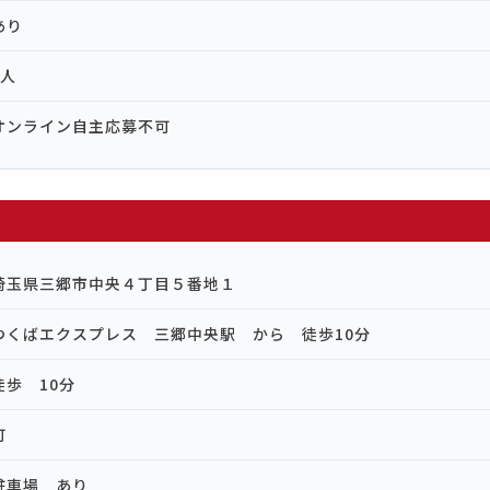
あり
5人
オンライン自主応募不可
埼玉県三郷市中央４丁目５番地１
つくばエクスプレス 三郷中央駅 から 徒歩10分
徒歩 10分
可
駐車場 あり