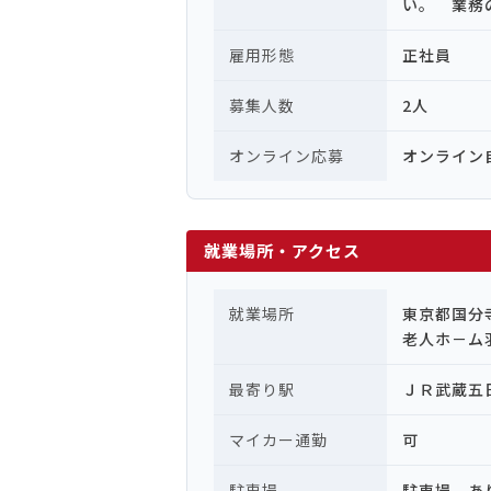
い。 業務
雇用形態
正社員
募集人数
2人
オンライン応募
オンライン
就業場所・アクセス
就業場所
東京都国分
老人ホ－ム
最寄り駅
ＪＲ武蔵五
マイカー通勤
可
駐車場
駐車場 あ