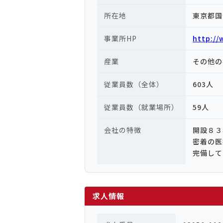
所在地
東京都国
事業所HP
http:/
産業
その他の
従業員数（全体）
603人
従業員数（就業場所）
59人
会社の特徴
開設８３
密着の医
完備して
求人情報