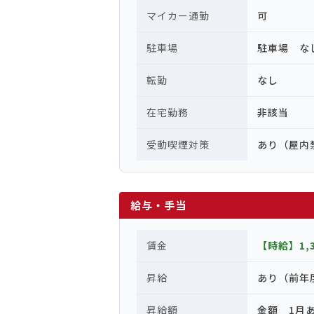
マイカー通勤
可
駐車場
駐車場 な
転勤
なし
在宅勤務
非該当
受動喫煙対策
あり（屋内
給与・手当
賃金
【時給】1,
昇給
あり（前年
昇給額
金額 1月あ