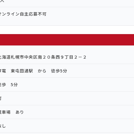
1人
オンライン自主応募不可
北海道札幌市中央区南２０条西９丁目２－２
市電 東屯田通駅 から 徒歩5分
徒歩 5分
可
駐車場 あり
なし