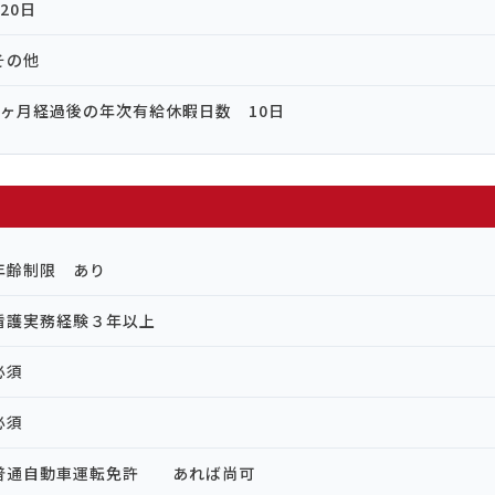
120日
その他
6ヶ月経過後の年次有給休暇日数 10日
年齢制限 あり
看護実務経験３年以上
必須
必須
普通自動車運転免許 あれば尚可