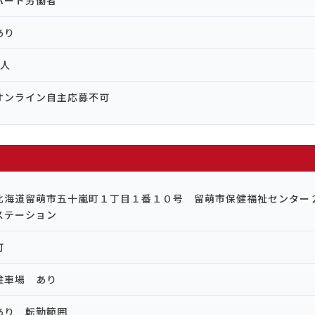
パート労働者
あり
1人
オンライン自主応募不可
北海道留萌市五十嵐町１丁目１番１０号 留萌市保健福祉センター
ステーション
可
駐車場 あり
あり 転勤範囲