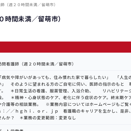
護師（週２０時間未満／留萌市）
０時間未満／留萌市）
訪問看護師（週２０時間未満／留萌市）
「病気や障がいがあっても、住み慣れた家で暮らしたい」 「人生
い」 そのように望まれる方のご自宅に伺い、医師の指示のもと 
す。 ＊日常生活の看護、服薬管理、入浴介助、 リハビリテー
般。 ＊精神・心身状態のケア、老化に伴う症状のケア。終末期ケ
や介護等の相談業務。 ※業務内容についてはホームページもご
ｓ：／／ｈｇｈｉ．ｏｒ．ｊｐ 看護職のキャリアを生かし、是非
せんか？ ＊業務の変更範囲：変更なし