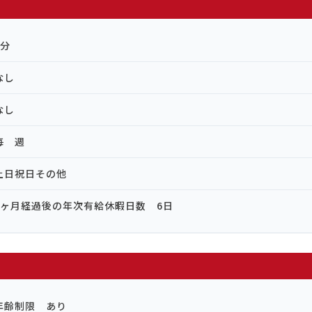
0分
なし
なし
毎 週
土日祝日その他
6ヶ月経過後の年次有給休暇日数 6日
年齢制限 あり