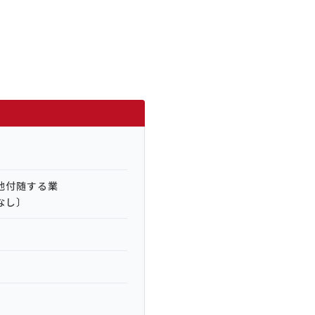
他付随する業
〕