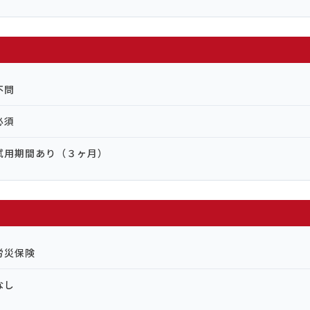
不問
必須
試用期間あり（３ヶ月）
労災保険
なし