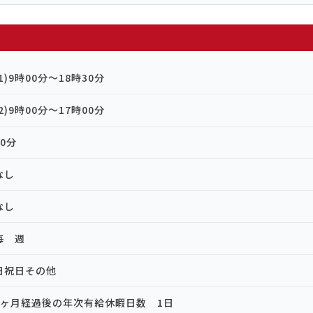
(1)9時00分～18時30分
(2)9時00分～17時00分
90分
なし
なし
毎 週
日祝日その他
6ヶ月経過後の年次有給休暇日数 1日