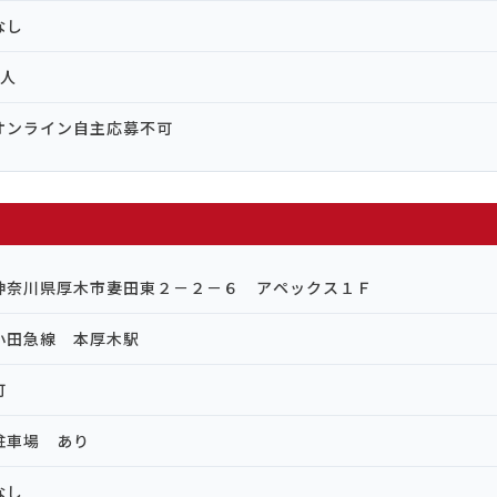
なし
1人
オンライン自主応募不可
神奈川県厚木市妻田東２－２－６ アペックス１Ｆ
小田急線 本厚木駅
可
駐車場 あり
なし