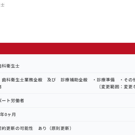
生士
歯科衛生士
・歯科衛生士業務全般 及び 診療補助全般 ・診療準備 ・その
務 〔変更範囲：変更なし
パート労働者
1年0ヶ月
契約更新の可能性 あり（原則更新）